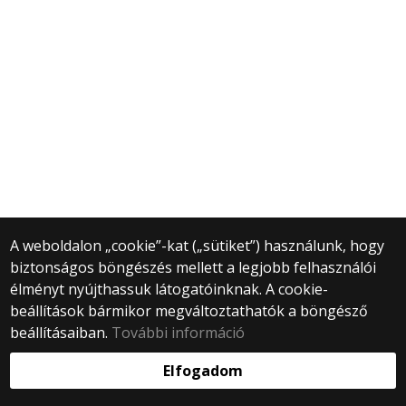
A weboldalon „cookie”-kat („sütiket”) használunk, hogy
biztonságos böngészés mellett a legjobb felhasználói
élményt nyújthassuk látogatóinknak. A cookie-
beállítások bármikor megváltoztathatók a böngésző
beállításaiban.
További információ
Elfogadom