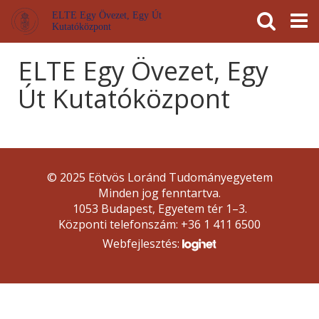
Események
ELTE a
Hírek
ELTE Egy Övezet, Egy Út
Kutatóközpont
sajtóban
ELTE Egy Övezet, Egy
Út Kutatóközpont
© 2025 Eötvös Loránd Tudományegyetem
Minden jog fenntartva.
1053 Budapest, Egyetem tér 1–3.
Központi telefonszám: +36 1 411 6500
Webfejlesztés: